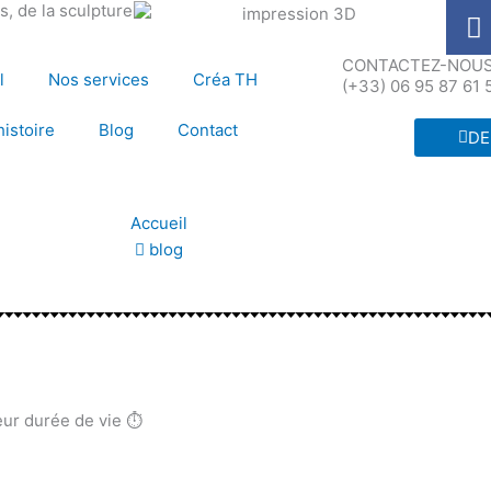
F
, de la sculpture
a
c
CONTACTEZ-NOUS 
l
Nos services
Créa TH
(+33) 06 95 87 61 
e
b
histoire
Blog
Contact
DE
o
o
k
Accueil
blog
eur durée de vie ⏱️