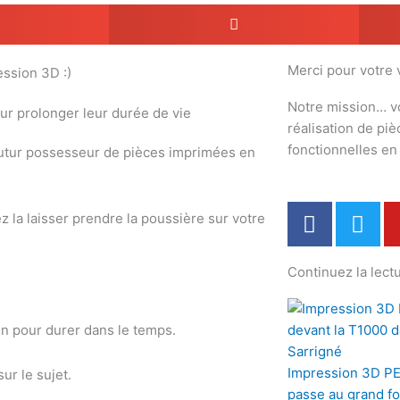
Merci pour votre v
ession 3D :)
Notre mission… v
réalisation de pi
fonctionnelles e
 futur possesseur de pièces imprimées en
F
T
z la laisser prendre la poussière sur votre
a
w
c
i
Continuez la lectu
e
t
b
t
o
e
ien pour durer dans le temps.
o
r
k
Impression 3D PE
ur le sujet.
passe au grand f