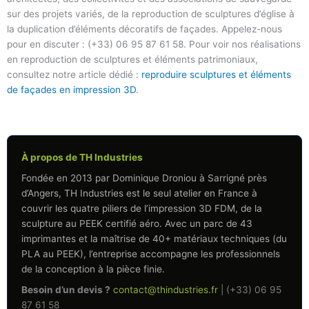
sur des projets variés, de la reproduction de sculptures d’église à
la duplication d’éléments décoratifs de façades. Appelez-nous
pour en discuter : (+33) 06 95 87 61 58. Pour voir nos réalisations
en reproduction de sculptures et éléments patrimoniaux,
consultez notre article dédié :
reproduire sculptures et éléments
de façades en impression 3D
.
À propos de TH Industries
Fondée en 2013 par Dominique Droniou à Sarrigné près
d’Angers, TH Industries est le seul atelier en France à
couvrir les quatre piliers de l’impression 3D FDM, de la
sculpture au PEEK certifié aéro. Avec un parc de 43
imprimantes et la maîtrise de 40+ matériaux techniques (du
PLA au PEEK), l’entreprise accompagne les professionnels
de la conception à la pièce finie.
Besoin d’un devis ?
contact@thindustries.fr
| (+33) 06 95
87 61 58