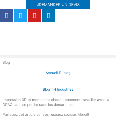
Aller
DEMANDER UN DEVIS
au
F
T
Y
L
contenu
a
w
o
i
c
i
u
n
e
t
t
k
b
t
u
e
o
e
b
d
o
r
e
i
k
n
Blog
Accueil
blog
Blog TH Industries
Impression 3D et monument classé : comment travailler avec la
DRAC sans se perdre dans les démarches
Partagez cet article sur vos réseaux sociaux Merci!!