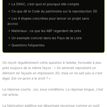
→
La DRAC, c’est quoi et pourquoi elle compte
→
Ce que dit le Code du patrimoine sur la reproduction 3D
→
Les 4 étapes concrètes pour lancer un projet sans
accroc
→
Matériaux : ce que les ABF regardent de près
→
Un exemple concret dans les Pays de la Loire
→
Questions fréquentes
On reçoit régulièrement cette question à l’atelier, formulée à peu
près toujours de la même façon :
« On aimerait reproduire un
élément de façade en impression 3D, mais on ne sait pas si c’est
légal. Est-ce qu’on a le droit ? »
La réponse courte : oui, sous conditions. La réponse longue, c’est
cet article.
La fabrication additive est désormais reconnue comme un outil