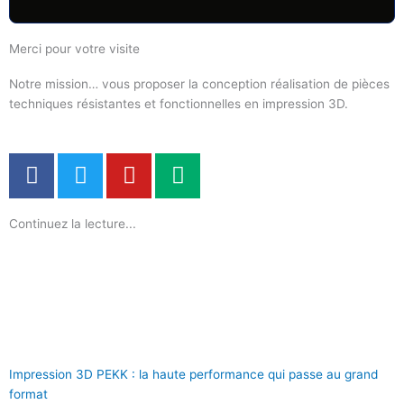
Merci pour votre visite
Notre mission… vous proposer la conception réalisation de pièces
techniques résistantes et fonctionnelles en impression 3D.
F
T
Y
M
a
w
o
e
c
i
u
d
Continuez la lecture...
e
t
t
i
b
t
u
u
o
e
b
m
o
r
e
k
Impression 3D PEKK : la haute performance qui passe au grand
format