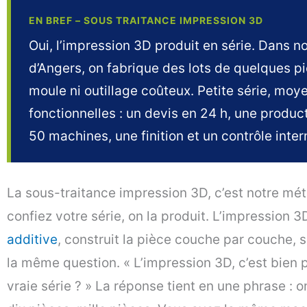
EN BREF – SOUS TRAITANCE IMPRESSION 3D
Oui, l’impression 3D produit en série. Dans no
d’Angers, on fabrique des lots de quelques pi
moule ni outillage coûteux. Petite série, moy
fonctionnelles : un devis en 24 h, une produc
50 machines, une finition et un contrôle inte
La sous-traitance impression 3D, c’est notre mét
confiez votre série, on la produit. L’impression 3
additive
, construit la pièce couche par couche,
la même question. « L’impression 3D, c’est bien 
vraie série ? » La réponse tient en une phrase : on