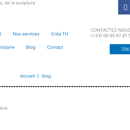
F
, de la sculpture
a
c
e
CONTACTEZ-NOUS 
b
l
Nos services
Créa TH
(+33) 06 95 87 61 
o
o
histoire
Blog
Contact
DE
k
Accueil
blog
érie