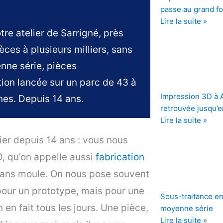
passe au grand f
Lire la suite »
tre atelier de Sarrigné, près
èces à plusieurs milliers, sans
enne série, pièces
tion lancée sur un parc de 43 à
Impression 3D à An
rnes. Depuis 14 ans.
retrouvée jusqu’e
Lire la suite »
ier depuis 14 ans : vous nous
D, qu’on appelle aussi
fabrication
 sans moule. On nous pose souvent
pour un prototype, mais pour une
Sous-traitance en 
 en fait tous les jours. Une pièce,
moyenne série
Lire la suite »