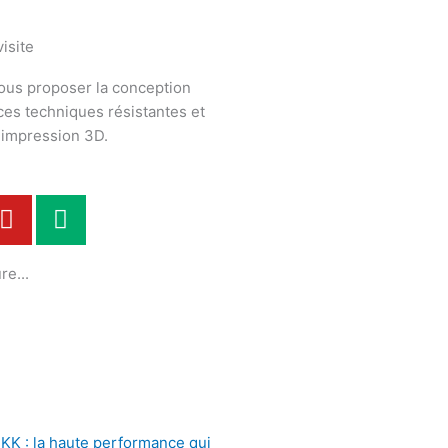
isite
ous proposer la conception
èces techniques résistantes et
n impression 3D.
Y
M
o
e
u
d
re...
t
i
u
u
b
m
e
KK : la haute performance qui