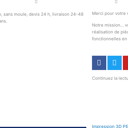
Merci pour votre v
e, sans moule, devis 24 h, livraison 24-48
ans.
Notre mission… v
réalisation de pi
fonctionnelles e
F
T
a
w
c
i
Continuez la lectu
e
t
b
t
o
e
o
r
k
Impression 3D PE