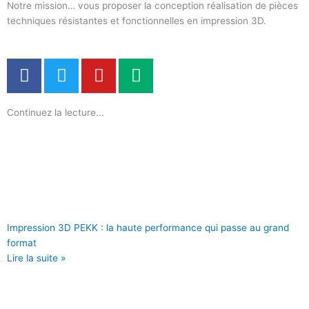
Notre mission… vous proposer la conception réalisation de pièces
techniques résistantes et fonctionnelles en impression 3D.
F
T
Y
M
a
w
o
e
c
i
u
d
Continuez la lecture...
e
t
t
i
b
t
u
u
o
e
b
m
o
r
e
k
Impression 3D PEKK : la haute performance qui passe au grand
format
Lire la suite »