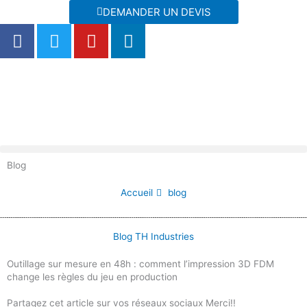
Aller
DEMANDER UN DEVIS
au
F
T
Y
L
contenu
a
w
o
i
c
i
u
n
e
t
t
k
b
t
u
e
o
e
b
d
o
r
e
i
k
n
Blog
Accueil
blog
Blog TH Industries
Outillage sur mesure en 48h : comment l’impression 3D FDM
change les règles du jeu en production
Partagez cet article sur vos réseaux sociaux Merci!!