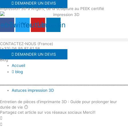
Aller
DEMANDER UN DEVIS
Impression 3D à Angers, de la sculpture au PEEK certifié
au
contenu
cebook
Twitter
Youtube
Linkedin
CONTACTEZ-NOUS (France)
(+33) 06 95 87 61 58
DEMANDER UN DEVIS
Blog
Accueil
blog
Astuces impression 3D
Entretien de pièces d’imprimante 3D : Guide pour prolonger leur
durée de vie ⏱️
Partagez cet article sur vos réseaux sociaux Merci!!