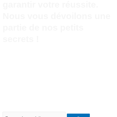
garantir votre réussite.
Nous vous dévoilons une
partie de nos petits
secrets !
Rechercher