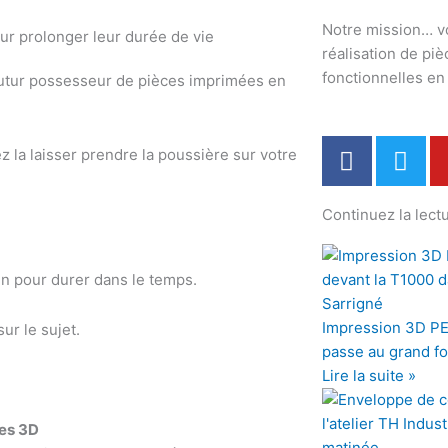
Notre mission… v
réalisation de pi
fonctionnelles e
 futur possesseur de pièces imprimées en
F
T
z la laisser prendre la poussière sur votre
a
w
c
i
Continuez la lectu
e
t
b
t
o
e
ien pour durer dans le temps.
o
r
k
Impression 3D PE
ur le sujet.
passe au grand f
Lire la suite »
ces 3D