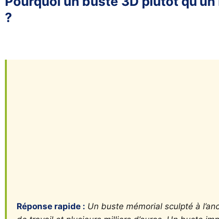
Pourquoi un buste 3D plutôt qu’un 
?
Réponse rapide :
Un buste mémorial sculpté à l’an