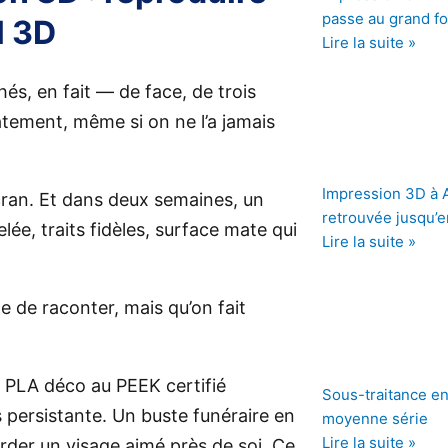
passe au grand f
l 3D
Lire la suite »
hés, en fait — de face, de trois
atement, même si on ne l’a jamais
Impression 3D à An
écran. Et dans deux semaines, un
retrouvée jusqu’e
ée, traits fidèles, surface mate qui
Lire la suite »
 de raconter, mais qu’on fait
 PLA déco au PEEK certifié
Sous-traitance en 
persistante. Un buste funéraire en
moyenne série
Lire la suite »
rder un visage aimé près de soi. Ce