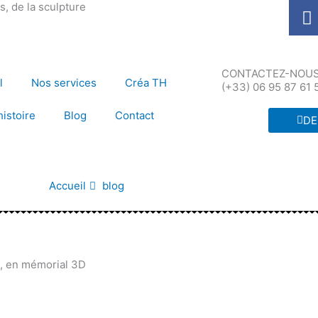
F
, de la sculpture
a
c
e
CONTACTEZ-NOUS 
b
l
Nos services
Créa TH
(+33) 06 95 87 61 
o
o
histoire
Blog
Contact
DE
k
Accueil
blog
é, en mémorial 3D