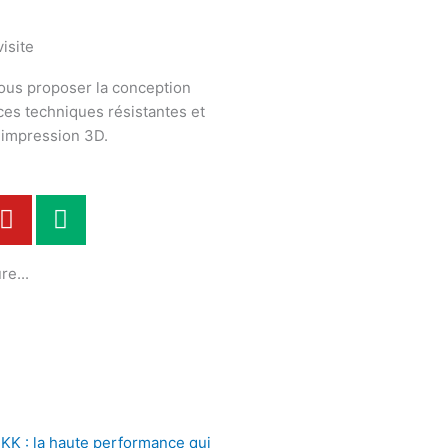
isite
ous proposer la conception
èces techniques résistantes et
n impression 3D.
Y
M
o
e
u
d
re...
t
i
u
u
b
m
e
KK : la haute performance qui