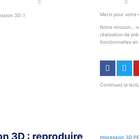
Merci pour votre v
ession 3D :)
Notre mission… v
réalisation de pi
fonctionnelles e
F
T
a
w
c
i
Continuez la lectu
e
t
b
t
o
e
o
r
k
on 3D : reproduire
Impression 3D PE