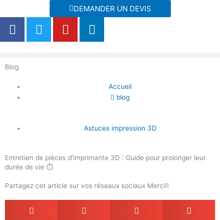
Aller
DEMANDER UN DEVIS
au
F
T
Y
L
contenu
a
w
o
i
c
i
u
n
e
t
t
k
Blog
b
t
u
e
o
e
b
d
Accueil
o
r
e
i
blog
k
n
Astuces impression 3D
Entretien de pièces d’imprimante 3D : Guide pour prolonger leur
durée de vie ⏱️
Partagez cet article sur vos réseaux sociaux Merci!!