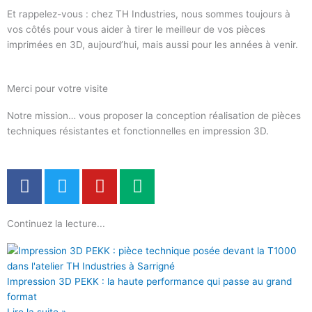
Et rappelez-vous : chez TH Industries, nous sommes toujours à
vos côtés pour vous aider à tirer le meilleur de vos pièces
imprimées en 3D, aujourd’hui, mais aussi pour les années à venir.
Merci pour votre visite
Notre mission… vous proposer la conception réalisation de pièces
techniques résistantes et fonctionnelles en impression 3D.
F
T
Y
M
a
w
o
e
c
i
u
d
Continuez la lecture...
e
t
t
i
b
t
u
u
o
e
b
m
o
r
e
Impression 3D PEKK : la haute performance qui passe au grand
k
format
Lire la suite »