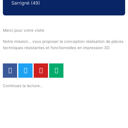
Sarrigné (49)
Merci pour votre visite
Notre mission… vous proposer la conception réalisation de pièces
techniques résistantes et fonctionnelles en impression 3D.
F
T
Y
M
a
w
o
e
c
i
u
d
Continuez la lecture...
e
t
t
i
b
t
u
u
o
e
b
m
o
r
e
k