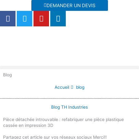
Aller
DEMANDER UN DEVIS
au
F
T
Y
L
contenu
a
w
o
i
c
i
u
n
e
t
t
k
b
t
u
e
o
e
b
d
o
r
e
i
k
n
Blog
Accueil
blog
Blog TH Industries
Pièce détachée introuvable : refabriquer une pièce plastique
cassée en impression 3D
Partagez cet article sur vos réseaux sociaux Merci!!