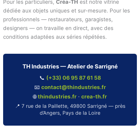
Pour les particuliers,
Créa-TH
est notre vitrine
dédiée aux objets uniques et sur-mesure. Pour les
professionnels — restaurateurs, garagistes,
designers — on travaille en direct, avec des
conditions adaptées aux séries répétées.
TH Industries — Atelier de Sarrigné
📞
(+33) 06 95 87 61 58
📧
contact@thindustries.fr
🌐
thindustries.fr
·
crea-th.fr
📍 7 rue de la Paillette, 49800 Sarrigné — près
d’Angers, Pays de la Loire