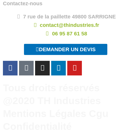
Contactez-nous
7 rue de la paillette 49800 SARRIGNE
contact@thindustries.fr
06 95 87 61 58
DEMANDER UN DEVIS
F
T
I
L
Y
a
i
n
i
o
c
k
s
n
u
e
t
t
k
t
Tous droits réservés
b
o
a
e
u
@2020 TH Industries
o
k
g
d
b
o
r
i
e
Mentions Légales Cgu
k
a
n
m
Confidentialité