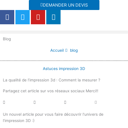
Aller
DEMANDER UN DEVIS
au
F
T
Y
L
contenu
a
w
o
i
c
i
u
n
e
t
t
k
Blog
b
t
u
e
o
e
b
d
Accueil
blog
o
r
e
i
k
n
Astuces impression 3D
La qualité de l’impression 3d : Comment la mesurer ?
Partagez cet article sur vos réseaux sociaux Merci!!
Un nouvel article pour vous faire découvrir l'univers de
l'impression 3D :)