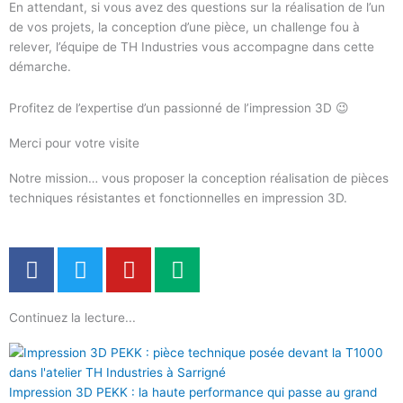
En attendant, si vous avez des questions sur la réalisation de l’un
de vos projets, la conception d’une pièce, un challenge fou à
relever, l’équipe de TH Industries vous accompagne dans cette
démarche.
Profitez de l’expertise d’un passionné de l’impression 3D 😉
Merci pour votre visite
Notre mission… vous proposer la conception réalisation de pièces
techniques résistantes et fonctionnelles en impression 3D.
F
T
Y
M
a
w
o
e
c
i
u
d
Continuez la lecture...
e
t
t
i
b
t
u
u
o
e
b
m
o
r
e
Impression 3D PEKK : la haute performance qui passe au grand