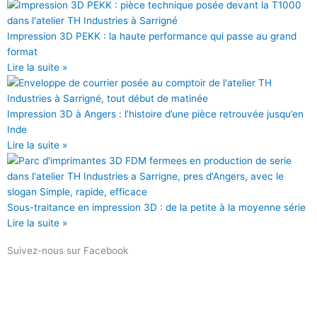
b
t
u
u
o
e
b
m
o
r
e
Impression 3D PEKK : la haute performance qui passe au grand
k
format
Lire la suite »
Impression 3D à Angers : l’histoire d’une pièce retrouvée jusqu’en
Inde
Lire la suite »
Sous-traitance en impression 3D : de la petite à la moyenne série
Lire la suite »
Suivez-nous sur Facebook