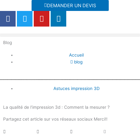
Aller
DEMANDER UN DEVIS
au
F
T
Y
L
contenu
a
w
o
i
c
i
u
n
e
t
t
k
Blog
b
t
u
e
o
e
b
d
Accueil
o
r
e
i
blog
k
n
Astuces impression 3D
La qualité de l’impression 3d : Comment la mesurer ?
Partagez cet article sur vos réseaux sociaux Merci!!