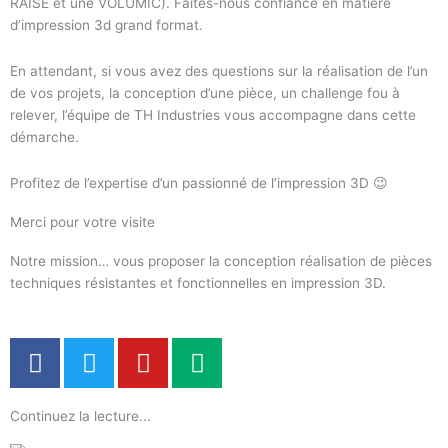
RAISE et une VOLUMIC). Faites-nous confiance en matière
d’impression 3d grand format.
En attendant, si vous avez des questions sur la réalisation de l’un
de vos projets, la conception d’une pièce, un challenge fou à
relever, l’équipe de TH Industries vous accompagne dans cette
démarche.
Profitez de l’expertise d’un passionné de l’impression 3D 😉
Merci pour votre visite
Notre mission… vous proposer la conception réalisation de pièces
techniques résistantes et fonctionnelles en impression 3D.
F
T
Y
M
a
w
o
e
c
i
u
d
Continuez la lecture...
e
t
t
i