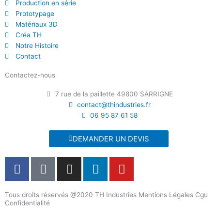
Production en série
Prototypage
Matériaux 3D
Créa TH
Notre Histoire
Contact
Contactez-nous
7 rue de la paillette 49800 SARRIGNE
contact@thindustries.fr
06 95 87 61 58
DEMANDER UN DEVIS
F
T
I
L
Y
a
i
n
i
o
c
k
s
n
u
Tous droits réservés @2020 TH Industries Mentions Légales Cgu
e
t
t
k
t
Confidentialité
b
o
a
e
u