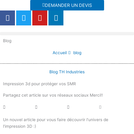
Aller
DEMANDER UN DEVIS
au
F
T
Y
L
contenu
a
w
o
i
c
i
u
n
e
t
t
k
Blog
b
t
u
e
o
e
b
d
Accueil
blog
o
r
e
i
k
n
Blog TH Industries
Impression 3d pour protéger vos SMR
Partagez cet article sur vos réseaux sociaux Merci!!
Un nouvel article pour vous faire découvrir l'univers de
l'impression 3D :)