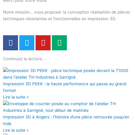
Merci pour votre visite
Notre mission… vous proposer la conception réalisation de pièces
techniques résistantes et fonctionnelles en impression 3D.
F
T
Y
M
a
w
o
e
c
i
u
d
Continuez la lecture...
e
t
t
i
b
t
u
u
o
e
b
m
o
r
e
Impression 3D PEKK : la haute performance qui passe au grand
k
format
Lire la suite »
Impression 3D à Angers : l’histoire d’une pièce retrouvée jusqu’en
Inde
Lire la suite »