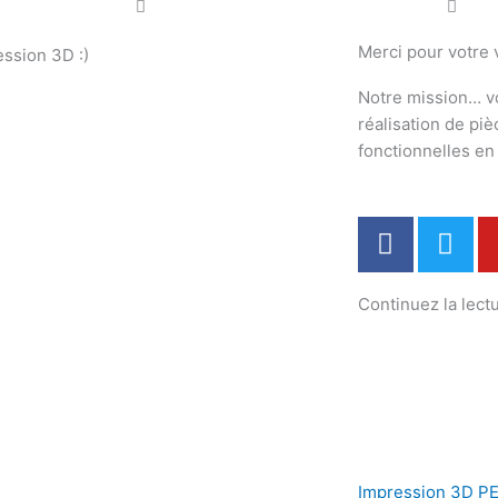
Merci pour votre v
ession 3D :)
Notre mission… v
réalisation de pi
fonctionnelles e
F
T
a
w
c
i
Continuez la lectu
e
t
b
t
o
e
o
r
k
Impression 3D PE