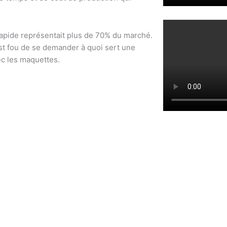
 rapide représentait plus de 70% du marché.
st fou de se demander à quoi sert une
ec les maquettes.