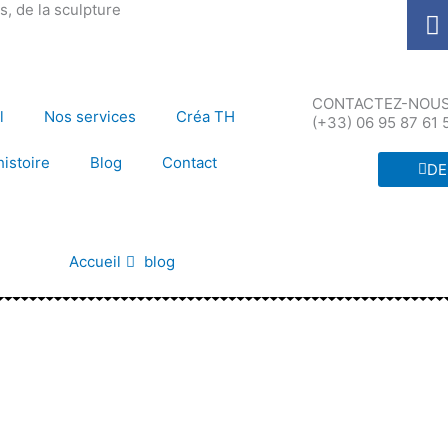
F
, de la sculpture
a
c
e
CONTACTEZ-NOUS 
b
l
Nos services
Créa TH
(+33) 06 95 87 61 
o
o
histoire
Blog
Contact
DE
k
Accueil
blog