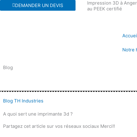
Impression 3D à Angers
Aller
DEMANDER UN DEVIS
au PEEK certifié
au
contenu
Accuei
Notre 
Blog
Blog TH Industries
A quoi sert une imprimante 3d ?
Partagez cet article sur vos réseaux sociaux Merci!!