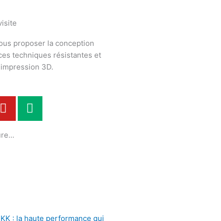
isite
ous proposer la conception
èces techniques résistantes et
n impression 3D.
Y
M
o
e
u
d
re...
t
i
u
u
b
m
e
KK : la haute performance qui