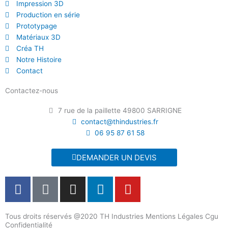
Impression 3D
Production en série
Prototypage
Matériaux 3D
Créa TH
Notre Histoire
Contact
Contactez-nous
7 rue de la paillette 49800 SARRIGNE
contact@thindustries.fr
06 95 87 61 58
DEMANDER UN DEVIS
F
T
I
L
Y
a
i
n
i
o
c
k
s
n
u
Tous droits réservés @2020 TH Industries Mentions Légales Cgu
e
t
t
k
t
Confidentialité