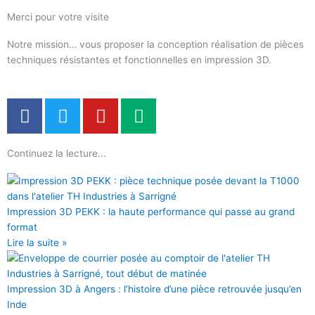
Merci pour votre visite
Notre mission… vous proposer la conception réalisation de pièces
techniques résistantes et fonctionnelles en impression 3D.
F
T
Y
M
a
w
o
e
c
i
u
d
Continuez la lecture...
e
t
t
i
b
t
u
u
o
e
b
m
o
r
e
Impression 3D PEKK : la haute performance qui passe au grand
k
format
Lire la suite »
Impression 3D à Angers : l’histoire d’une pièce retrouvée jusqu’en
Inde