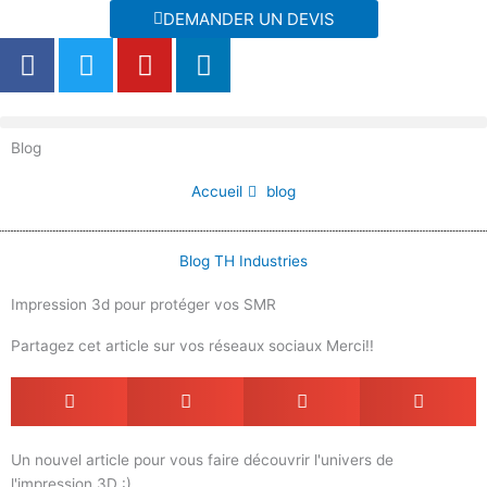
Aller
DEMANDER UN DEVIS
au
F
T
Y
L
contenu
a
w
o
i
c
i
u
n
e
t
t
k
Blog
b
t
u
e
o
e
b
d
Accueil
blog
o
r
e
i
k
n
Blog TH Industries
Impression 3d pour protéger vos SMR
Partagez cet article sur vos réseaux sociaux Merci!!
Un nouvel article pour vous faire découvrir l'univers de
l'impression 3D :)