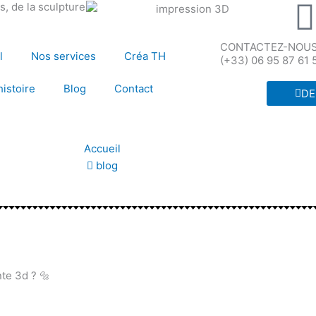
, de la sculpture
CONTACTEZ-NOUS 
l
Nos services
Créa TH
(+33) 06 95 87 61 
histoire
Blog
Contact
DE
Accueil
blog
te 3d ? 🔩