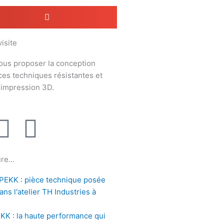
isite
ous proposer la conception
èces techniques résistantes et
n impression 3D.
Y
M
o
e
re...
u
d
t
i
KK : la haute performance qui