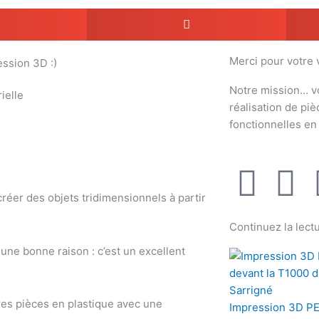
Merci pour votre v
ession 3D :)
Notre mission… v
réalisation de pi
fonctionnelles e
F
T
réer des objets tridimensionnels à partir
a
w
Continuez la lectu
c
i
une bonne raison : c’est un excellent
e
t
res pièces en plastique avec une
Impression 3D PE