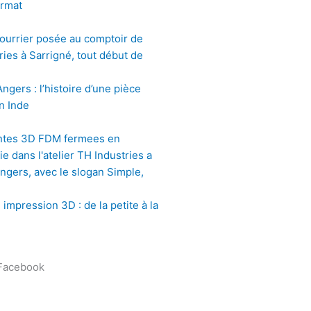
u
u
ormat
b
m
e
gers : l’histoire d’une pièce
n Inde
impression 3D : de la petite à la
 Facebook