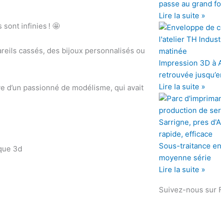
b
t
passe au grand f
Lire la suite »
o
e
sont infinies ! 🤩
o
r
reils cassés, des bijoux personnalisés ou
Impression 3D à An
k
retrouvée jusqu’e
Lire la suite »
ve d’un passionné de modélisme, qui avait
Sous-traitance en 
moyenne série
Lire la suite »
Suivez-nous sur