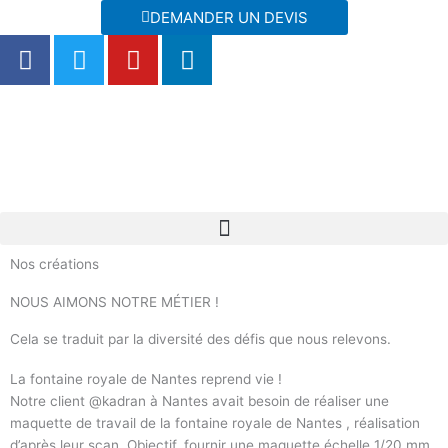
Aller
DEMANDER UN DEVIS
au
F
T
Y
L
contenu
a
w
o
i
c
i
u
n
e
t
t
k
b
t
u
e
o
e
b
d
o
r
e
i
k
n
Nos créations
NOUS AIMONS NOTRE MÉTIER !
Cela se traduit par la diversité des défis que nous relevons.
La fontaine royale de Nantes reprend vie !
Notre client @kadran à Nantes avait besoin de réaliser une
maquette de travail de la fontaine royale de Nantes , réalisation
d’après leur scan. Objectif, fournir une maquette échelle 1/20 mm,