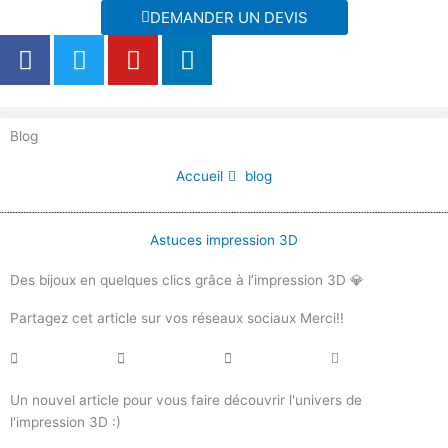
Aller
DEMANDER UN DEVIS
au
F
T
Y
L
contenu
a
w
o
i
c
i
u
n
e
t
t
k
Blog
b
t
u
e
o
e
b
d
Accueil
blog
o
r
e
i
k
n
Astuces impression 3D
Des bijoux en quelques clics grâce à l’impression 3D 💎
Partagez cet article sur vos réseaux sociaux Merci!!
Un nouvel article pour vous faire découvrir l'univers de
l'impression 3D :)