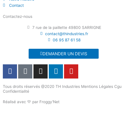
Contact
Contactez-nous
7 rue de la paillette 49800 SARRIGNE
contact@thindustries.fr
06 95 87 61 58
DEMANDER UN DEVIS
F
T
I
L
Y
a
i
n
i
o
c
k
s
n
u
Tous droits réservés @2020 TH Industries Mentions Légales Cgu
e
t
t
k
t
Confidentialité
b
o
a
e
u
o
k
g
d
b
Réalisé avec 💛 par Froggy'Net
o
r
i
e
k
a
n
m