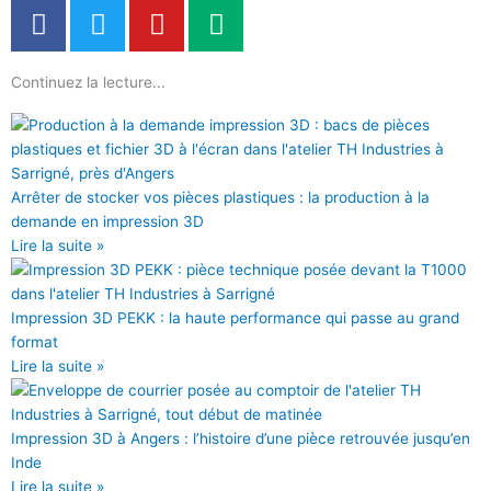
F
T
Y
M
a
w
o
e
c
i
u
d
Continuez la lecture...
e
t
t
i
b
t
u
u
o
e
b
m
o
r
e
k
Arrêter de stocker vos pièces plastiques : la production à la
demande en impression 3D
Lire la suite »
Impression 3D PEKK : la haute performance qui passe au grand
format
Lire la suite »
Impression 3D à Angers : l’histoire d’une pièce retrouvée jusqu’en
Inde
Lire la suite »