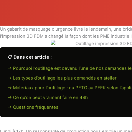
Un gabarit de masquage d'urgence livré le lendemain, une brid
l'impression 3D FDM a changé la façon dont les PME industriel
📋 Dans cet article :
→ Pourquoi l’outillage est devenu l’une de nos demandes le
→ Les types d’outillage les plus demandés en atelier
→ Matériaux pour l’outillage : du PETG au PEEK selon l’appli
→ Ce qu’on peut vraiment faire en 48h
→ Questions fréquentes
Lundi à 17h. Un responsable de production nous envoie un mess