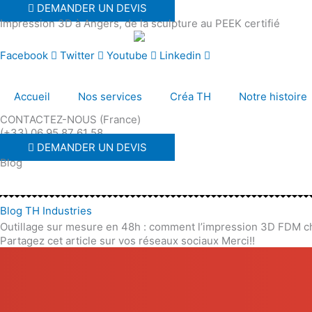
Aller
DEMANDER UN DEVIS
Impression 3D à Angers, de la sculpture au PEEK certifié
au
contenu
Facebook
Twitter
Youtube
Linkedin
Accueil
Nos services
Créa TH
Notre histoire
CONTACTEZ-NOUS (France)
(+33) 06 95 87 61 58
DEMANDER UN DEVIS
Blog
Blog TH Industries
Outillage sur mesure en 48h : comment l’impression 3D FDM ch
Partagez cet article sur vos réseaux sociaux Merci!!