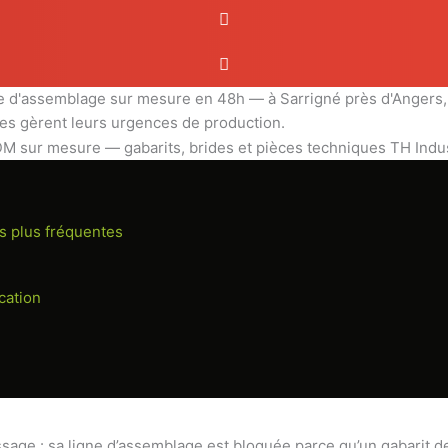
e d'assemblage sur mesure en 48h — à Sarrigné près d'Angers, 
les gèrent leurs urgences de production.
s plus fréquentes
cation
age : sa ligne d’assemblage est bloquée parce qu’un gabarit d