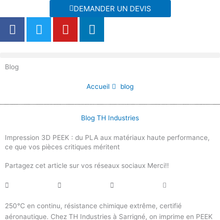
Aller
DEMANDER UN DEVIS
au
F
T
Y
L
contenu
a
w
o
i
c
i
u
n
e
t
t
k
Blog
b
t
u
e
o
e
b
d
Accueil
blog
o
r
e
i
k
n
Blog TH Industries
Impression 3D PEEK : du PLA aux matériaux haute performance,
ce que vos pièces critiques méritent
Partagez cet article sur vos réseaux sociaux Merci!!
250°C en continu, résistance chimique extrême, certifié
aéronautique. Chez TH Industries à Sarrigné, on imprime en PEEK