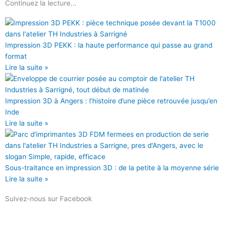
Continuez la lecture...
e
t
t
i
b
t
u
u
o
e
b
m
o
r
e
Impression 3D PEKK : la haute performance qui passe au grand
k
format
Lire la suite »
Impression 3D à Angers : l’histoire d’une pièce retrouvée jusqu’en
Inde
Lire la suite »
Sous-traitance en impression 3D : de la petite à la moyenne série
Lire la suite »
Suivez-nous sur Facebook