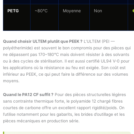
PETG
~80°C
Moyenne
Non
Quand choisir ULTEM plutôt que PEEK ?
L’ULTEM (PEI —
polyétherimide) est souvent le bon compromis pour des pièces qui
ne dépassent pas 170–180°C mais doivent résister à des solvants
ou à des cycles de stérilisation. Il est aussi certifié UL94 V-0 pour
les applications où la résistance au feu est exigée. Son coût est
inférieur au PEEK, ce qui peut faire la différence sur des volumes
moyens.
Quand le PA12 CF suffit ?
Pour des pièces structurelles légères
sans contrainte thermique forte, le polyamide 12 chargé fibres
courtes de carbone offre un excellent rapport rigidité/poids. On
l’utilise notamment pour les gabarits, les brides d’outillage et les
pièces mécaniques en production série.