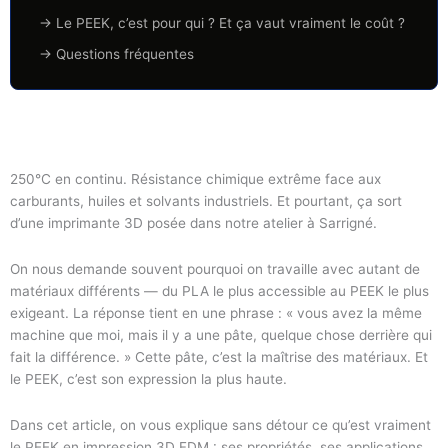
→ Le PEEK, c’est pour qui ? Et ça vaut vraiment le coût ?
→ Questions fréquentes
250°C en continu. Résistance chimique extrême face aux
carburants, huiles et solvants industriels. Et pourtant, ça sort
d’une imprimante 3D posée dans notre atelier à Sarrigné.
On nous demande souvent pourquoi on travaille avec autant de
matériaux différents — du PLA le plus accessible au PEEK le plus
exigeant. La réponse tient en une phrase : « vous avez la même
machine que moi, mais il y a une pâte, quelque chose derrière qui
fait la différence. » Cette pâte, c’est la maîtrise des matériaux. Et
le PEEK, c’est son expression la plus haute.
Dans cet article, on vous explique sans détour ce qu’est vraiment
le PEEK en impression 3D FDM : ses propriétés, ses applications