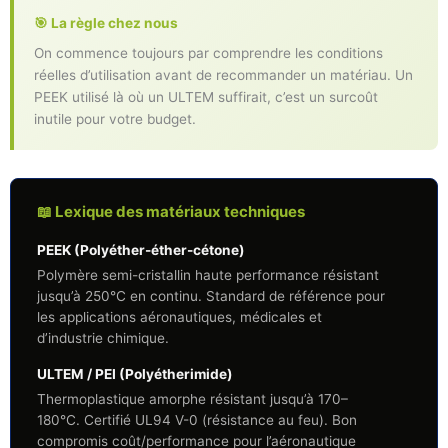
🎯 La règle chez nous
On commence toujours par comprendre les conditions
réelles d’utilisation avant de recommander un matériau. Un
PEEK utilisé là où un ULTEM suffirait, c’est un surcoût
inutile pour votre budget.
📖 Lexique des matériaux techniques
PEEK (Polyéther-éther-cétone)
Polymère semi-cristallin haute performance résistant
jusqu’à 250°C en continu. Standard de référence pour
les applications aéronautiques, médicales et
d’industrie chimique.
ULTEM / PEI (Polyétherimide)
Thermoplastique amorphe résistant jusqu’à 170–
180°C. Certifié UL94 V-0 (résistance au feu). Bon
compromis coût/performance pour l’aéronautique