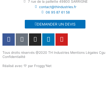
7 rue de la paillette 49800 SARRIGNE
contact@thindustries.fr
06 95 87 61 58
DEMANDER UN DEVIS
F
T
I
L
Y
a
i
n
i
o
c
k
s
n
u
Tous droits réservés @2020 TH Industries Mentions Légales Cgu
e
t
t
k
t
Confidentialité
b
o
a
e
u
o
k
g
d
b
Réalisé avec 💛 par Froggy'Net
o
r
i
e
k
a
n
m