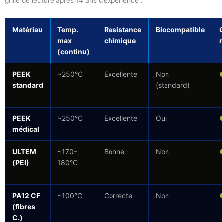
grille de lecture après 14 ans d’expérience :
Matériau
Temp.
Résistance
Biocompatible
max
chimique
r
(continu)
PEEK
~250°C
Excellente
Non
standard
(standard)
PEEK
~250°C
Excellente
Oui
médical
ULTEM
~170–
Bonne
Non
(PEI)
180°C
PA12 CF
~100°C
Correcte
Non
(fibres
C.)