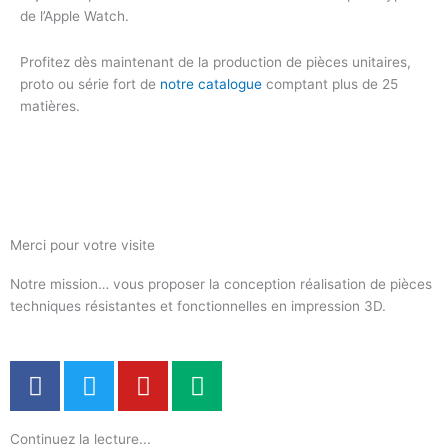
de l’Apple Watch.
Profitez dès maintenant de la production de pièces unitaires,
proto ou série fort de
notre catalogue
comptant plus de 25
matières.
Merci pour votre visite
Notre mission… vous proposer la conception réalisation de pièces
techniques résistantes et fonctionnelles en impression 3D.
F
T
Y
M
a
w
o
e
c
i
u
d
Continuez la lecture...
e
t
t
i