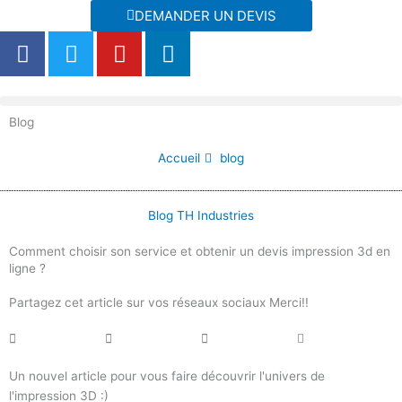
Aller
DEMANDER UN DEVIS
au
F
T
Y
L
contenu
a
w
o
i
c
i
u
n
e
t
t
k
Blog
b
t
u
e
o
e
b
d
Accueil
blog
o
r
e
i
k
n
Blog TH Industries
Comment choisir son service et obtenir un devis impression 3d en
ligne ?
Partagez cet article sur vos réseaux sociaux Merci!!
Un nouvel article pour vous faire découvrir l'univers de
l'impression 3D :)