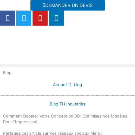
Aller
DEMANDER UN DEVIS
au
F
T
Y
L
contenu
a
w
o
i
c
i
u
n
e
t
t
k
b
t
u
e
o
e
b
d
o
r
e
i
k
n
Blog
Accueil
blog
Blog TH Industries
Comment Booster Votre Conception 3D: Optimisez Vos Modèles
Pour l’Impression!
Partagez cet article sur vos réseaux sociaux Merci!!