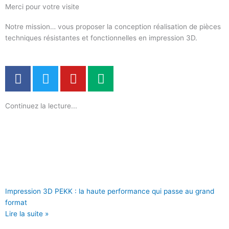
Merci pour votre visite
Notre mission… vous proposer la conception réalisation de pièces
techniques résistantes et fonctionnelles en impression 3D.
F
T
Y
M
a
w
o
e
c
i
u
d
Continuez la lecture...
e
t
t
i
b
t
u
u
o
e
b
m
o
r
e
k
Impression 3D PEKK : la haute performance qui passe au grand
format
Lire la suite »