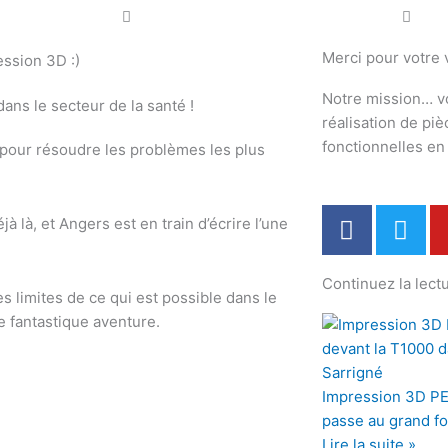
Merci pour votre v
ession 3D :)
Notre mission… v
réalisation de pi
fonctionnelles e
pour résoudre les problèmes les plus
F
T
à là, et Angers est en train d’écrire l’une
a
w
c
i
Continuez la lectu
e
t
es limites de ce qui est possible dans le
b
t
 fantastique aventure.
o
e
o
r
k
Impression 3D PE
passe au grand f
Lire la suite »