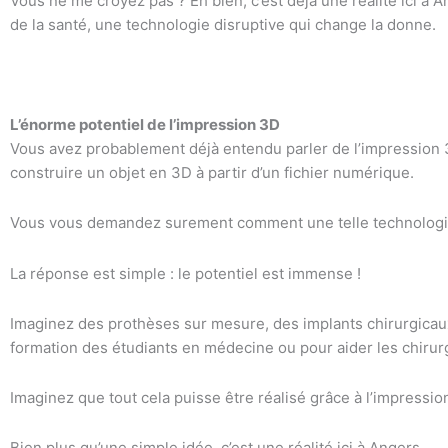
Vous ne me croyez pas ? Eh bien, c’est déjà une réalité ici à 
de la santé, une technologie disruptive qui change la donne.
L’énorme potentiel de l’impression 3D
Vous avez probablement déjà entendu parler de l’impression 
construire un objet en 3D à partir d’un fichier numérique.
Vous vous demandez surement comment une telle technologie 
La réponse est simple : le potentiel est immense !
Imaginez des prothèses sur mesure, des implants chirurgica
formation des étudiants en médecine ou pour aider les chirur
Imaginez que tout cela puisse être réalisé grâce à l’impressi
Bien plus qu’une simple idée, c’est une réalité ici à Angers.