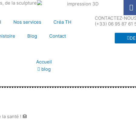
F
, de la sculpture
a
c
CONTACTEZ-NOUS 
l
Nos services
Créa TH
(+33) 06 95 87 61 
e
b
histoire
Blog
Contact
DE
o
o
k
Accueil
blog
la santé ! 🏥