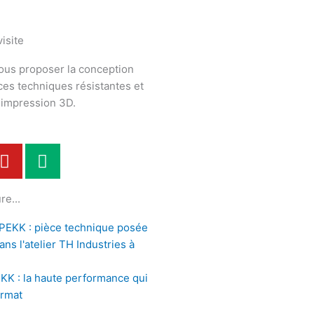
isite
ous proposer la conception
èces techniques résistantes et
n impression 3D.
Y
M
o
e
u
d
re...
t
i
u
u
b
m
e
KK : la haute performance qui
ormat