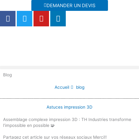
Aller
DEMANDER UN DEVIS
au
F
T
Y
L
contenu
a
w
o
i
c
i
u
n
e
t
t
k
b
t
u
e
o
e
b
d
o
r
e
i
k
n
Blog
Accueil
blog
Astuces impression 3D
Assemblage complexe impression 3D : TH Industries transforme
l’impossible en possible 🧩
Partagez cet article sur vos réseaux sociaux Merci!!