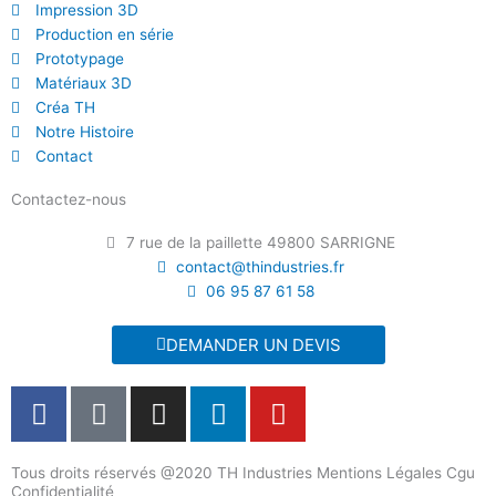
Impression 3D
Production en série
Prototypage
Matériaux 3D
Créa TH
Notre Histoire
Contact
Contactez-nous
7 rue de la paillette 49800 SARRIGNE
contact@thindustries.fr
06 95 87 61 58
DEMANDER UN DEVIS
F
T
I
L
Y
a
i
n
i
o
c
k
s
n
u
Tous droits réservés @2020 TH Industries Mentions Légales Cgu
e
t
t
k
t
Confidentialité