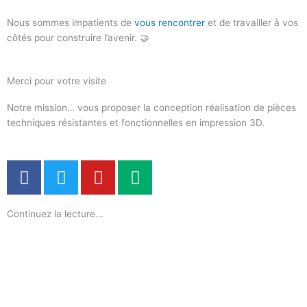
Nous sommes impatients de
vous rencontrer
et de travailler à vos
côtés pour construire l’avenir. 🤝
Merci pour votre visite
Notre mission… vous proposer la conception réalisation de pièces
techniques résistantes et fonctionnelles en impression 3D.
F
T
Y
M
a
w
o
e
c
i
u
d
Continuez la lecture...
e
t
t
i
b
t
u
u
o
e
b
m
o
r
e
k