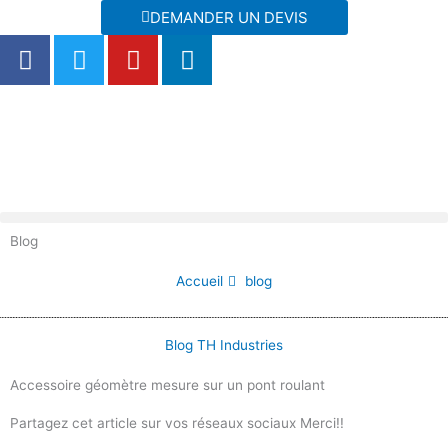
Aller
DEMANDER UN DEVIS
au
F
T
Y
L
contenu
a
w
o
i
c
i
u
n
e
t
t
k
b
t
u
e
o
e
b
d
o
r
e
i
k
n
Blog
Accueil
blog
Blog TH Industries
Accessoire géomètre mesure sur un pont roulant
Partagez cet article sur vos réseaux sociaux Merci!!