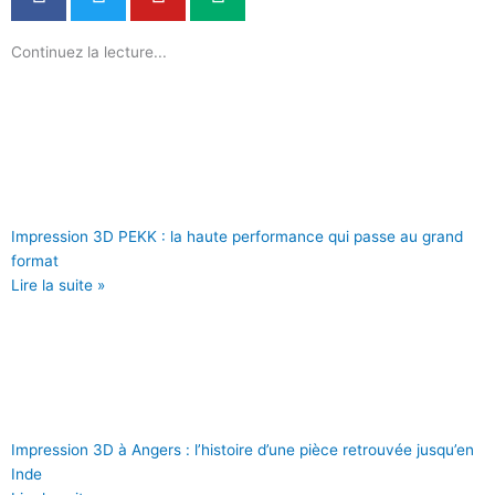
a
w
o
e
c
i
u
d
Continuez la lecture...
e
t
t
i
b
t
u
u
o
e
b
m
o
r
e
k
Impression 3D PEKK : la haute performance qui passe au grand
format
Lire la suite »
Impression 3D à Angers : l’histoire d’une pièce retrouvée jusqu’en
Inde