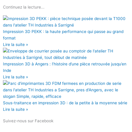
c
i
u
d
Continuez la lecture...
e
t
t
i
b
t
u
u
o
e
b
m
o
r
e
Impression 3D PEKK : la haute performance qui passe au grand
k
format
Lire la suite »
Impression 3D à Angers : l’histoire d’une pièce retrouvée jusqu’en
Inde
Lire la suite »
Sous-traitance en impression 3D : de la petite à la moyenne série
Lire la suite »
Suivez-nous sur Facebook