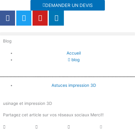
Aller
DEMANDER UN DEVIS
au
F
T
Y
L
contenu
a
w
o
i
c
i
u
n
e
t
t
k
Blog
b
t
u
e
o
e
b
d
Accueil
o
r
e
i
blog
k
n
Astuces impression 3D
usinage et impression 3D
Partagez cet article sur vos réseaux sociaux Merci!!