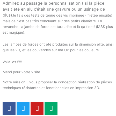
Admirez au passage la personnalisation ( si la pièce
avait été en alu c’était une gravure ou un usinage de
plus)
Je fais des tests de tenue des vis imprimée ( filetée ensuite),
mais ce n’est pas très concluant sur des petits diamètre. En
revanche, la jambe de force est taraudée et là ça tient! (l’ABS plus
est magique).
Les jambes de forces ont été produites sur la dimension elite, ainsi
que les vis, et les couvercles sur ma UP pour les couleurs.
Voilà les 5!!!
Merci pour votre visite
Notre mission… vous proposer la conception réalisation de pièces
techniques résistantes et fonctionnelles en impression 3D.
F
T
Y
M
a
w
o
e