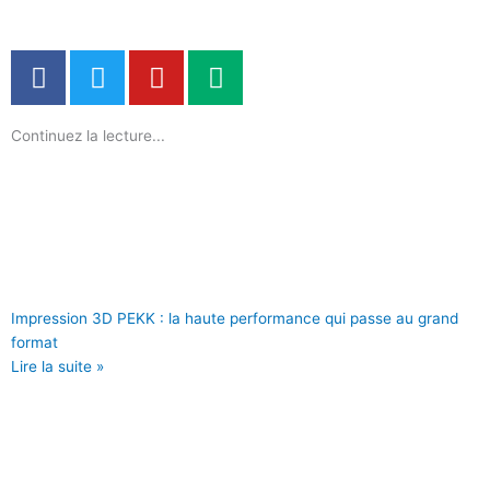
F
T
Y
M
a
w
o
e
c
i
u
d
Continuez la lecture...
e
t
t
i
b
t
u
u
o
e
b
m
o
r
e
k
Impression 3D PEKK : la haute performance qui passe au grand
format
Lire la suite »