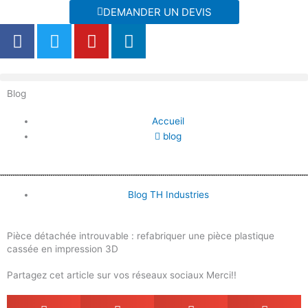
Aller
DEMANDER UN DEVIS
au
F
T
Y
L
contenu
a
w
o
i
c
i
u
n
e
t
t
k
Blog
b
t
u
e
o
e
b
d
Accueil
o
r
e
i
blog
k
n
Blog TH Industries
Pièce détachée introuvable : refabriquer une pièce plastique
cassée en impression 3D
Partagez cet article sur vos réseaux sociaux Merci!!