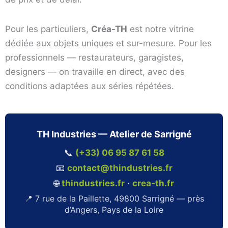
Pour les particuliers,
Créa-TH
est notre vitrine
dédiée aux objets uniques et sur-mesure. Pour les
professionnels — restaurateurs, garagistes,
designers — on travaille en direct, avec des
conditions adaptées aux séries répétées.
TH Industries — Atelier de Sarrigné
📞
(+33) 06 95 87 61 58
📧
contact@thindustries.fr
🌐
thindustries.fr
·
crea-th.fr
📍 7 rue de la Paillette, 49800 Sarrigné — près
d’Angers, Pays de la Loire