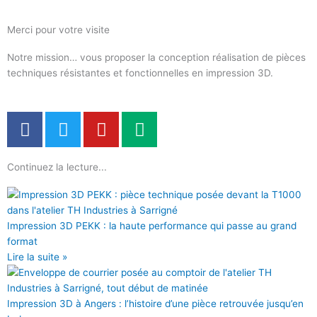
Merci pour votre visite
Notre mission… vous proposer la conception réalisation de pièces
techniques résistantes et fonctionnelles en impression 3D.
F
T
Y
M
a
w
o
e
c
i
u
d
Continuez la lecture...
e
t
t
i
b
t
u
u
o
e
b
m
o
r
e
Impression 3D PEKK : la haute performance qui passe au grand
k
format
Lire la suite »
Impression 3D à Angers : l’histoire d’une pièce retrouvée jusqu’en