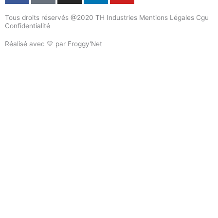
c
k
s
n
u
Tous droits réservés @2020 TH Industries Mentions Légales Cgu
e
t
t
k
t
Confidentialité
b
o
a
e
u
o
k
g
d
b
Réalisé avec 💛 par Froggy'Net
o
r
i
e
k
a
n
m