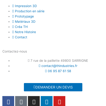
Impression 3D
Production en série
Prototypage
Matériaux 3D
Créa TH
Notre Histoire
Contact
Contactez-nous
7 rue de la paillette 49800 SARRIGNE
contact@thindustries.fr
06 95 87 61 58
DEMANDER UN DEVIS
F
T
I
L
Y
a
i
n
i
o