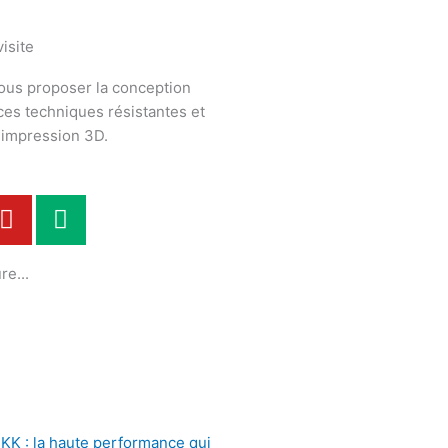
isite
ous proposer la conception
èces techniques résistantes et
n impression 3D.
Y
M
o
e
u
d
re...
t
i
u
u
b
m
e
KK : la haute performance qui