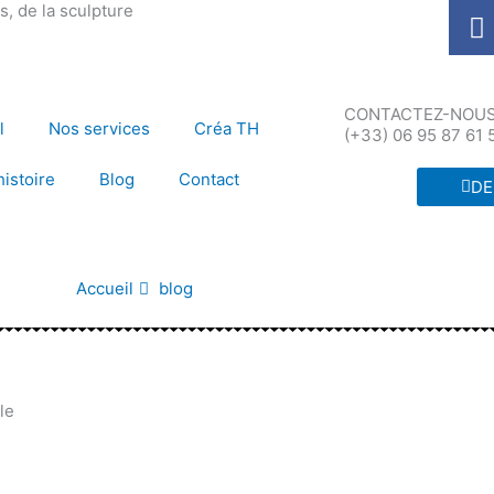
F
, de la sculpture
a
c
e
CONTACTEZ-NOUS 
b
l
Nos services
Créa TH
(+33) 06 95 87 61 
o
o
histoire
Blog
Contact
DE
k
Accueil
blog
le