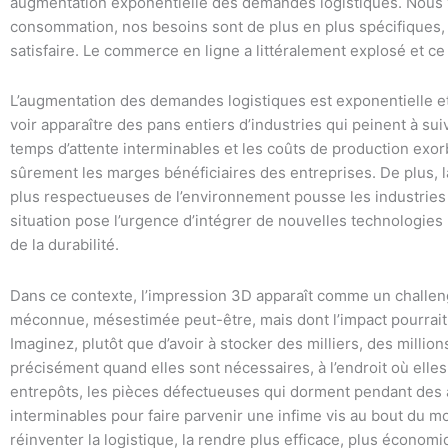
augmentation exponentielle des demandes logistiques. Nous v
consommation, nos besoins sont de plus en plus spécifiques,
satisfaire. Le commerce en ligne a littéralement explosé et ce
L’augmentation des demandes logistiques est exponentielle 
voir apparaître des pans entiers d’industries qui peinent à su
temps d’attente interminables et les coûts de production exor
sûrement les marges bénéficiaires des entreprises. De plus, l
plus respectueuses de l’environnement pousse les industries à
situation pose l’urgence d’intégrer de nouvelles technologie
de la durabilité.
Dans ce contexte, l’impression 3D apparaît comme un challen
méconnue, mésestimée peut-être, mais dont l’impact pourrait
Imaginez, plutôt que d’avoir à stocker des milliers, des millio
précisément quand elles sont nécessaires, à l’endroit où elle
entrepôts, les pièces défectueuses qui dorment pendant des a
interminables pour faire parvenir une infime vis au bout du 
réinventer la logistique, la rendre plus efficace, plus économi