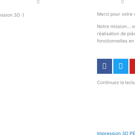
Merci pour votre v
ession 3D :)
Notre mission… v
réalisation de pi
fonctionnelles e
F
T
a
w
c
i
Continuez la lectu
e
t
b
t
o
e
o
r
k
Impression 3D PE