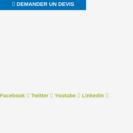
Aller
DEMANDER UN DEVIS
au
Impression 3D à Angers, de
contenu
la sculpture au PEEK
certifié
Facebook
Twitter
Youtube
Linkedin