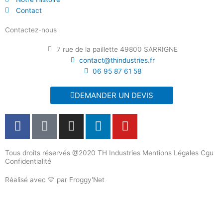
Contact
Contactez-nous
7 rue de la paillette 49800 SARRIGNE
contact@thindustries.fr
06 95 87 61 58
DEMANDER UN DEVIS
F
T
I
L
Y
a
i
n
i
o
c
k
s
n
u
Tous droits réservés @2020 TH Industries Mentions Légales Cgu
e
t
t
k
t
Confidentialité
b
o
a
e
u
o
k
g
d
b
Réalisé avec 💛 par Froggy'Net
o
r
i
e
k
a
n
m