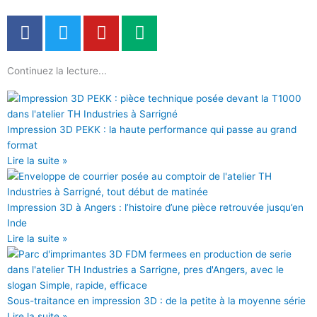
F
T
Y
M
a
w
o
e
c
i
u
d
Continuez la lecture...
e
t
t
i
b
t
u
u
o
e
b
m
o
r
e
Impression 3D PEKK : la haute performance qui passe au grand
k
format
Lire la suite »
Impression 3D à Angers : l’histoire d’une pièce retrouvée jusqu’en
Inde
Lire la suite »
Sous-traitance en impression 3D : de la petite à la moyenne série
Lire la suite »