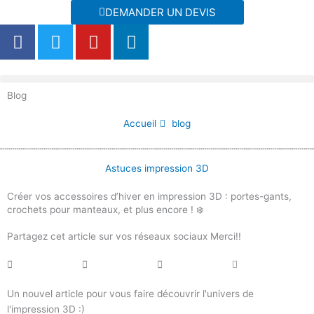
Aller
DEMANDER UN DEVIS
au
F
T
Y
L
contenu
a
w
o
i
c
i
u
n
e
t
t
k
Blog
b
t
u
e
o
e
b
d
Accueil
blog
o
r
e
i
k
n
Astuces impression 3D
Créer vos accessoires d’hiver en impression 3D : portes-gants,
crochets pour manteaux, et plus encore ! ❄️
Partagez cet article sur vos réseaux sociaux Merci!!
Un nouvel article pour vous faire découvrir l'univers de
l'impression 3D :)