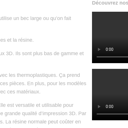
Découvrez nos
ilise un bec large ou qu’on fait
es et la résine.
aux 3D. Ils sont plus bas de gamme et
avec les thermoplastiques. Ça prend
 ces pièces. En plus, pour les modèles
vec ces matériaux.
e est versatile et utilisable pour
e grande qualité d’impression 3D. Par
és. La résine normale peut coûter en