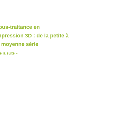
ous-traitance en
mpression 3D : de la petite à
a moyenne série
e la suite »