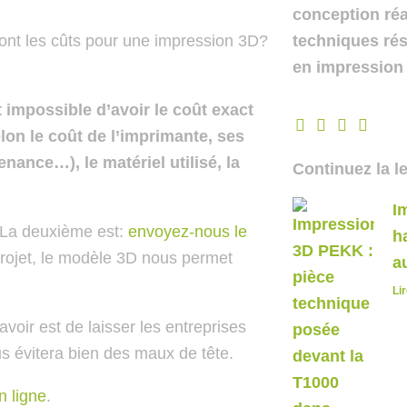
conception réa
ont les cûts pour une impression 3D?
techniques rés
en impression
t impossible d’avoir le coût exact
F
T
Y
M
lon le coût de l’imprimante, ses
a
w
o
e
c
i
u
d
enance…), le matériel utilisé, la
Continuez la le
e
t
t
i
b
t
u
u
o
e
b
m
I
o
r
e
 La deuxième est:
envoyez-nous le
h
k
 projet, le modèle 3D nous permet
a
Lir
voir est de laisser les entreprises
us évitera bien des maux de tête.
n ligne
.