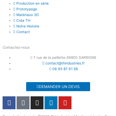
Production en série
Prototypage
Matériaux 3D
Créa TH
Notre Histoire
Contact
Contactez-nous
7 rue de la paillette 49800 SARRIGNE
contact@thindustries.fr
06 95 87 61 58
DEMANDER UN DEVIS
F
T
I
L
Y
a
i
n
i
o
c
k
s
n
u