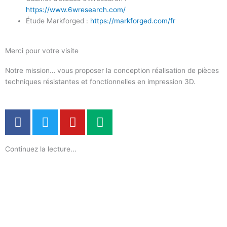
https://www.6wresearch.com/
Étude Markforged :
https://markforged.com/fr
Merci pour votre visite
Notre mission… vous proposer la conception réalisation de pièces
techniques résistantes et fonctionnelles en impression 3D.
F
T
Y
M
a
w
o
e
c
i
u
d
Continuez la lecture...
e
t
t
i
b
t
u
u
o
e
b
m
o
r
e
k