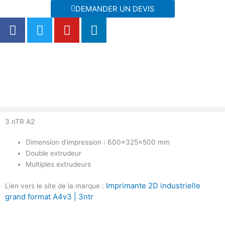
Aller
DEMANDER UN DEVIS
au
F
T
Y
L
contenu
a
w
o
i
c
i
u
n
e
t
t
k
b
t
u
e
o
e
b
d
o
r
e
i
k
n
3 nTR A2
Dimension d’impression : 600x325x500 mm
Double extrudeur
Multiples extrudeurs
Imprimante 2D industrielle
Lien vers le site de la marque :
grand format A4v3 | 3ntr