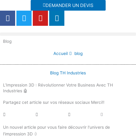
Aller
DEMANDER UN DEVIS
au
F
T
Y
L
contenu
a
w
o
i
c
i
u
n
e
t
t
k
Blog
b
t
u
e
o
e
b
d
Accueil
blog
o
r
e
i
k
n
Blog TH Industries
L’Impression 3D : Révolutionner Votre Business Avec TH
Industries 🤖
Partagez cet article sur vos réseaux sociaux Merci!!
Un nouvel article pour vous faire découvrir l'univers de
l'impression 3D :)