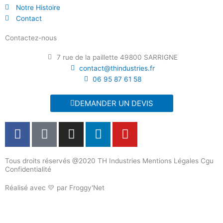
Notre Histoire
Contact
Contactez-nous
7 rue de la paillette 49800 SARRIGNE
contact@thindustries.fr
06 95 87 61 58
DEMANDER UN DEVIS
F
T
I
L
Y
a
i
n
i
o
c
k
s
n
u
Tous droits réservés @2020 TH Industries Mentions Légales Cgu
e
t
t
k
t
Confidentialité
b
o
a
e
u
o
k
g
d
b
Réalisé avec 💛 par Froggy'Net
o
r
i
e
k
a
n