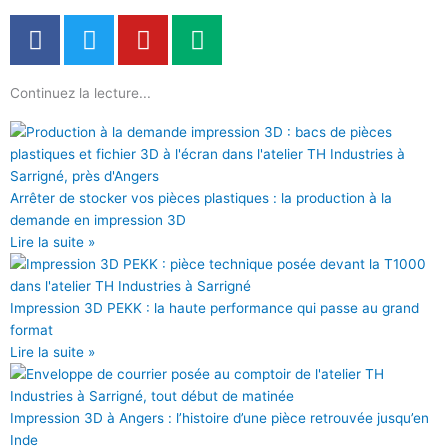
F
T
Y
M
a
w
o
e
c
i
u
d
Continuez la lecture...
e
t
t
i
b
t
u
u
o
e
b
m
o
r
e
k
Arrêter de stocker vos pièces plastiques : la production à la
demande en impression 3D
Lire la suite »
Impression 3D PEKK : la haute performance qui passe au grand
format
Lire la suite »
Impression 3D à Angers : l’histoire d’une pièce retrouvée jusqu’en
Inde