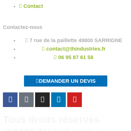
Contact
Contactez-nous
7 rue de la paillette 49800 SARRIGNE
contact@thindustries.fr
06 95 87 61 58
DEMANDER UN DEVIS
F
T
I
L
Y
a
i
n
i
o
c
k
s
n
u
e
t
t
k
t
Tous droits réservés
b
o
a
e
u