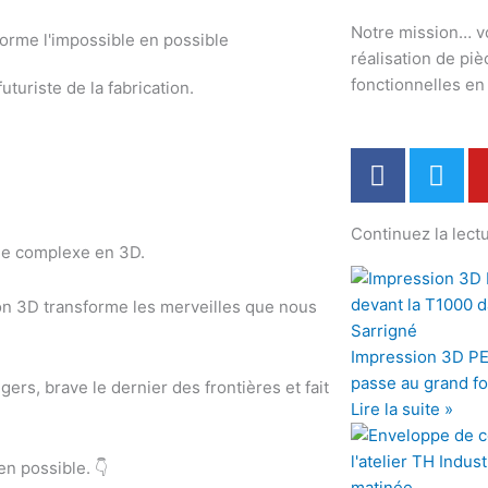
Notre mission… v
réalisation de pi
fonctionnelles e
uriste de la fabrication.
F
T
a
w
c
i
Continuez la lectu
e
t
age complexe en 3D.
b
t
o
e
sion 3D transforme les merveilles que nous
o
r
k
Impression 3D PE
passe au grand f
rs, brave le dernier des frontières et fait
Lire la suite »
n possible. 👇