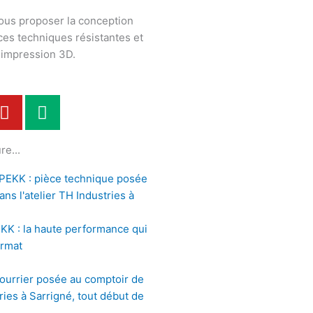
ous proposer la conception
èces techniques résistantes et
n impression 3D.
Y
M
o
e
u
d
re...
t
i
u
u
b
m
e
KK : la haute performance qui
ormat