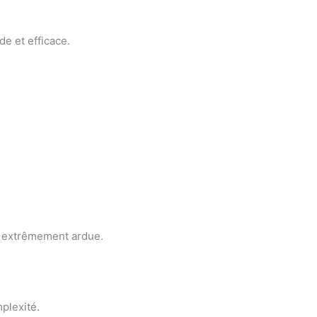
e et efficace.
he extrêmement ardue.
plexité.