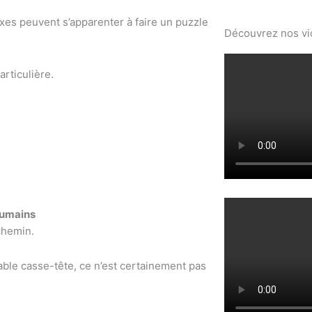
xes peuvent s’apparenter à faire un puzzle
Découvrez nos v
articulière.
humains
 chemin.
able casse-tête, ce n’est certainement pas