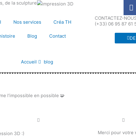
F
, de la sculpture
a
c
CONTACTEZ-NOUS 
l
Nos services
Créa TH
(+33) 06 95 87 61 
e
b
histoire
Blog
Contact
DE
o
o
k
Accueil
blog
e l’impossible en possible 🧩
Merci pour votre v
ession 3D :)