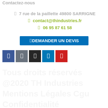
Contactez-nous
7 rue de la paillette 49800 SARRIGNE
contact@thindustries.fr
06 95 87 61 58
DEMANDER UN DEVIS
F
T
I
L
Y
a
i
n
i
o
c
k
s
n
u
e
t
t
k
t
Tous droits réservés
b
o
a
e
u
@2020 TH Industries
o
k
g
d
b
o
r
i
e
Mentions Légales Cgu
k
a
n
m
Confidentialité