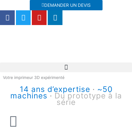
Aller
DEMANDER UN DEVIS
au
F
T
Y
L
contenu
a
w
o
i
c
i
u
n
e
t
t
k
b
t
u
e
o
e
b
d
o
r
e
i
k
n
Votre imprimeur 3D expérimenté
14 ans d’expertise
·
~50
machines
·
Du prototype à la
série