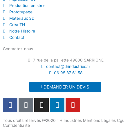
Production en série
Prototypage
Matériaux 3D
Créa TH
Notre Histoire
Contact
Contactez-nous
7 rue de la paillette 49800 SARRIGNE
contact@thindustries.fr
06 95 87 61 58
DEMANDER UN DEVIS
F
T
I
L
Y
a
i
n
i
o
c
k
s
n
u
Tous droits réservés @2020 TH Industries Mentions Légales Cgu
e
t
t
k
t
Confidentialité